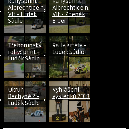
Rallysprint
Rallysprint
Albrechtice n.
Albrechtice n.
Vlt.- Luděk
Vlt.- Zdeněk
Sádlo
Erben
Třebonínský
Rally Krtely -
rallysprint -
Luděk Sádlo
Luděk Sádlo
Okruh
Vyhlášení
Bechyně 2 -
výsledků 2018
Luděk Sádlo