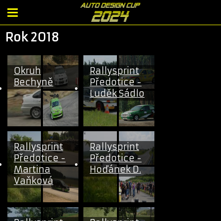
Rok 2018
Okruh
Rallysprint
Bechyně
Předotice -
Luděk Sádlo
Rallysprint
Rallysprint
Předotice -
Předotice -
Martina
Hoďánek D.
Vaňková