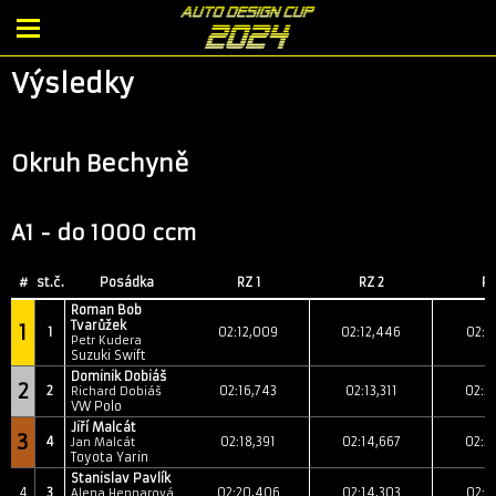
Výsledky
Okruh Bechyně
A1 - do 1000 ccm
#
st.č.
Posádka
RZ 1
RZ 2
RZ
Roman Bob
Tvarůžek
1
1
02:12,009
02:12,446
02:3
Petr Kudera
Suzuki Swift
Dominik Dobiáš
2
2
02:16,743
02:13,311
02:3
Richard Dobiáš
VW Polo
Jiří Malcát
3
4
02:18,391
02:14,667
02:3
Jan Malcát
Toyota Yarin
Stanislav Pavlík
4
3
02:20,406
02:14,303
02:3
Alena Hepnarová