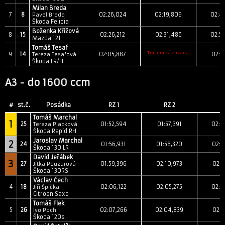
Milan Breda
7
8
02:26,024
02:19,809
02:4
Pavel Breda
Škoda Felicia
Boženka Křížová
8
15
02:26,212
02:31,486
02:5
Mazda 121
Tomáš Tesař
Technická závada
9
14
02:05,887
02:3
Tereza Tesařová
Škoda LR/H
A3 - do 1600 ccm
#
st.č.
Posádka
RZ 1
RZ 2
R
Tomáš Marchal
1
25
01:52,594
01:57,391
02:1
Tereza Placková
Škoda Rapid RH
Jaroslav Marchal
2
24
01:56,931
01:56,320
02:1
Škoda 130 LR
David Jeřábek
3
27
01:59,396
02:10,973
02:1
Jitka Pouzarová
Škoda 130RS
Václav Čech
4
18
02:06,122
02:05,275
02:2
Jiří Špička
Citroen Saxo
Tomáš Flek
5
26
02:07,266
02:04,839
02:2
Ivo Poch
Škoda 120s