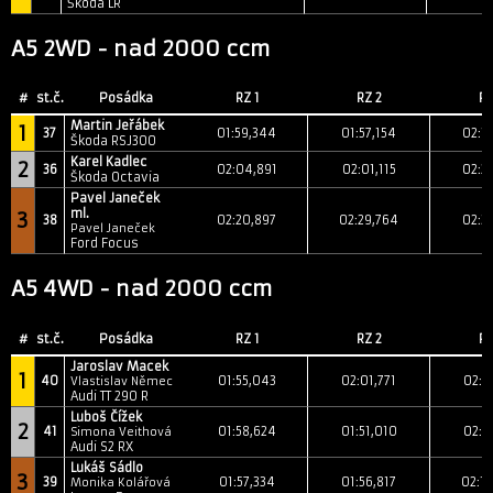
Škoda LR
A5 2WD - nad 2000 ccm
#
st.č.
Posádka
RZ 1
RZ 2
RZ
Martin Jeřábek
1
37
01:59,344
01:57,154
02:1
Škoda RSJ300
Karel Kadlec
2
36
02:04,891
02:01,115
02:2
Škoda Octavia
Pavel Janeček
ml.
3
38
02:20,897
02:29,764
02:3
Pavel Janeček
Ford Focus
A5 4WD - nad 2000 ccm
#
st.č.
Posádka
RZ 1
RZ 2
RZ
Jaroslav Macek
1
40
01:55,043
02:01,771
02:1
Vlastislav Němec
Audi TT 290 R
Luboš Čížek
2
41
01:58,624
01:51,010
02:1
Simona Veithová
Audi S2 RX
Lukáš Sádlo
3
39
01:57,334
01:56,817
02:1
Monika Kolářová