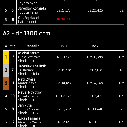
Toyota Aygo
Jaroslav Koranda
5
5
02:23,573
02:20,426
02:4
Toyota Yaris
Ondřej Havel
Odstoupil
6
6
fiat seicento
A2 - do 1300 ccm
#
st.č.
Posádka
RZ 1
RZ 2
RZ
Michal Streit
1
13
02:00,678
02:00,396
02:1
Lucie Streitová
Škoda 130
Jaroslav Kožišník
2
7
02:03,628
02:03,053
02:2
Jiří Němec
Škoda Felicia
Petr Zvára
3
11
02:04,657
02:04,148
02:2
Marek Žižka
Škoda 130
Pavel Novotný
4
10
02:07,823
02:03,473
02:2
David Prokeš
Škoda 130
Jan Ruta
5
9
02:11,602
02:08,440
02:4
Tomáš Spurný
Škoda 130 LR
Lukáš Faměra
6
12
02:22,123
02:19,360
02:3
Miroslav Vávra
Škoda 130LF