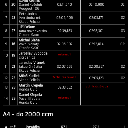
David Šetelík
6
20
02:11,540
02:10,980
02:2
Daniel Koželuh
Peugeot 106
Petr Jindra
7
23
02:06,406
02:03,171
02:2
Petr Jindra ml.
Škoda Felicia
Jiří Fošum
8
17
02:39,183
02:35,301
03:0
Jana Novodvorská
Citroen Saxo
Michal Bláha
9
16
02:06,907
02:12,814
02:5
Pavel Vokatý
Citroën SAXO
Jaroslav Svoboda
Odstoupil
10
19
citroen c2
Jaroslav Vránek
11
21
02:07,659
02:08,357
02:2
Jakub Chrástka
Škoda Felicia
Miloš Kutílek
Technická závada
12
22
02:05,123
02:2
Škoda Felicia
Martin Křepela
Technická závada
13
28
02:33,652
Honda Civic
Daniel Křepela
Odstoupil
14
29
Pavel Křepela
Honda Civic
A4 - do 2000 ccm
#
st.č.
Posádka
RZ 1
RZ 2
RZ