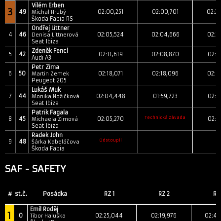
Vilém Erben
3
49
02:00,251
02:00,701
02:2
Michal Hrubý
Škoda Fabia RS
Ondřej Littner
4
46
02:05,524
02:04,666
02:2
Denisa Littnerová
Seat Ibiza
Zdeněk Fencl
5
42
02:11,619
02:08,870
02:2
Audi A3
Petr Zima
6
50
02:18,071
02:18,096
02:4
Martin Zemek
Peugeot 205
Lukáš Muk
7
44
02:04,448
01:59,723
02:1
Monika Nožičková
Seat Ibiza
Patrik Fagala
Technická závada
8
45
02:05,270
02:2
Michaela Zimová
Seat Ibiza
Radek John
Odstoupil
9
48
Šárka Kabeláčova
Škoda Fabia
SAF - SAFETY
#
st.č.
Posádka
RZ 1
RZ 2
RZ
Emil Roděj
1
0
02:25,044
02:19,976
02:40
Tibor Haluška