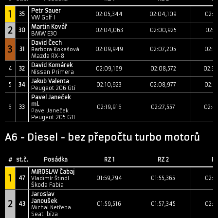
Petr Sauer
1
35
02:05,344
02:04,109
02:2
VW Golf I
Martin Kovář
2
30
02:04,063
02:00,925
02:2
BMW E30
David Čech
3
31
02:09,949
02:07,205
02:2
Barbora Kokešová
Mazda RX-8
David Komárek
4
32
02:09,169
02:08,572
02:3
Nissan Primera
Jakub Valenta
5
34
02:10,923
02:08,977
02:4
Peugeot 206 Gti
Pavel Janeček
ml.
6
33
02:19,916
02:27,557
02:4
Pavel Janeček
Peugeot 205 GTI
A6 - Diesel - bez přepočtu turbo motorů
#
st.č.
Posádka
RZ 1
RZ 2
RZ
MIROSLAV Čabaj
1
47
01:59,794
01:55,365
02:1
Vladimír Štindl
Škoda Fabia
Jaroslav
Janoušek
2
43
01:59,516
01:57,345
02:1
Michal Netřeba
Seat Ibiza