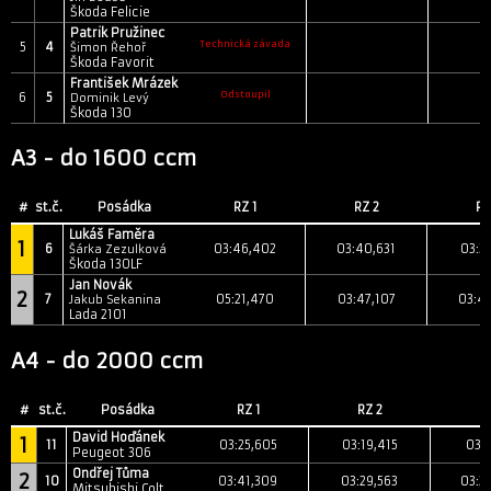
Škoda Felicie
Patrik Pružinec
Technická závada
5
4
Šimon Řehoř
Škoda Favorit
František Mrázek
Odstoupil
6
5
Dominik Levý
Škoda 130
A3 - do 1600 ccm
#
st.č.
Posádka
RZ 1
RZ 2
RZ
Lukáš Faměra
1
6
03:46,402
03:40,631
03:32
Šárka Zezulková
Škoda 130LF
Jan Novák
2
7
05:21,470
03:47,107
03:4
Jakub Sekanina
Lada 2101
A4 - do 2000 ccm
#
st.č.
Posádka
RZ 1
RZ 2
R
David Hoďánek
1
11
03:25,605
03:19,415
03:1
Peugeot 306
Ondřej Tůma
2
10
03:41,309
03:29,563
03:2
Mitsubishi Colt