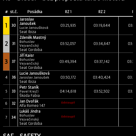
#
st.č.
Posádka
RZ 1
RZ 2
RZ
Jaroslav
Janoušek
1
30
03:25,935
03:19,644
03:1
Lucie Janoušková
Seat Ibiza
Zdeněk Mastný
Bohuslav
2
31
03:52,057
03:34,647
03:2
Vejvančický
Seat Cordoba
Jiří Kaisr
Bohuslav
3
37
03:49,394
03:37,142
03:3
Vejvančický
Seat Cordoba
Lucie Janoušková
4
36
03:50,172
03:40,424
03:3
Jaroslav Janoušek
Seat Ibiza
Petr Staník
5
33
04:14,618
03:52,502
03:4
Pavel Krejčí
Škoda Fabia
Jan Dvořák
Odstoupil
6
32
Alfa Romeo 147
Lukáš Jindra
Bohuslav
Odstoupil
7
34
Vejvačinský
Seat Cordoba