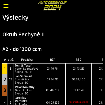
Výsledky
Okruh Bechyně II
A2 - do 1300 ccm
#
st.č.
Posádka
RZ 1
RZ 2
RZ
Tomáš Tesař
1
3
03:46,761
03:43,235
03:3
Veronika Tesařová
Škoda 130 LR
Jan Schmied
2
28
03:54,713
03:38,400
03:3
Zbyněk Pils
škoda 130
Pavel Novotny
3
1
03:46,769
03:42,572
03:3
David Prokes
Skoda 130
Jaroslav
Peroutka
Technická závada
4
2
04:05,256
03:5
Jiri Bouše