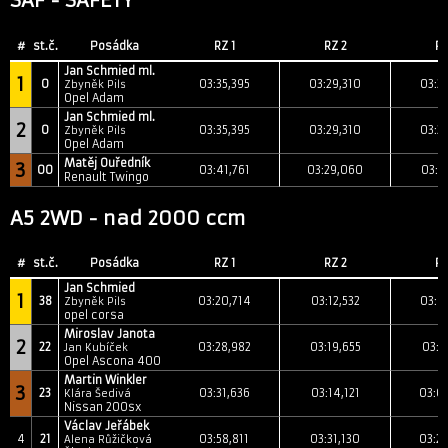
SAF - SAFETY
#
st.č.
Posádka
RZ 1
RZ 2
RZ
Jan Schmied ml.
1
0
03:35,395
03:29,310
03:2
Zbyněk Pils
Opel Adam
Jan Schmied ml.
2
0
03:35,395
03:29,310
03:2
Zbyněk Pils
Opel Adam
Matěj Ouředník
3
00
03:41,761
03:29,060
03:2
Renault Twingo
A5 2WD - nad 2000 ccm
#
st.č.
Posádka
RZ 1
RZ 2
RZ
Jan Schmied
1
38
03:20,714
03:12,532
03:0
Zbyněk Pils
opel corsa
Miroslav Janota
2
22
03:28,982
03:19,655
03:1
Jan Kubíček
Opel Ascona 400
Martin Winkler
3
23
03:31,636
03:14,121
03:0
Klára Šedivá
Nissan 200sx
Václav Jeřábek
4
21
03:58,811
03:31,130
03:2
Alena Růžičková