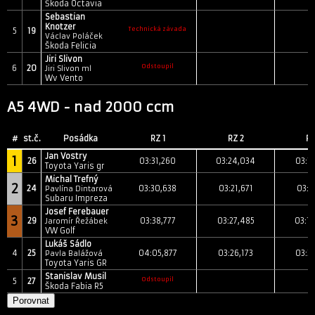
Škoda Octavia
Sebastian
Knotzer
Technická závada
5
19
Václav Poláček
Škoda Felicia
Jiri Slivon
Odstoupil
6
20
Jiri Slivon ml
Wv Vento
A5 4WD - nad 2000 ccm
#
st.č.
Posádka
RZ 1
RZ 2
RZ
Jan Vostry
1
26
03:31,260
03:24,034
03:1
Toyota Yaris gr
Michal Trefný
2
24
03:30,638
03:21,671
03:1
Pavlína Dintarová
Subaru Impreza
Josef Ferebauer
3
29
03:38,777
03:27,485
03:1
Jaromír Řežábek
VW Golf
Lukáš Sádlo
4
25
04:05,877
03:26,173
03:3
Pavla Balážová
Toyota Yaris GR
Stanislav Musil
Odstoupil
5
27
Škoda Fabia R5