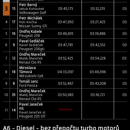
Petr Berný
3
15
03:45,175
03:32,255
03:2
Jakub Kohoutek
Volkswagen Golf
Petr Michálek
4
17
03:47,950
03:27,425
03:2
Petr Klečka
Nissan Sunny GTi
Ondřej Kubele
5
16
03:46,835
03:39,886
03:3
Peugeot 206
Pavel Sedláček
6
9
03:47,781
03:42,552
03:4
Pavel Sedláček
Peugeot 206gti
Ondřej Mareček
7
12
03:52,425
03:54,228
03:3
Matěj Mareček
Renaul Clio RS
Miroslava
8
18
Tůmová
04:10,097
03:49,996
03:4
Mitsubishi Colt
Tomáš Lenc
9
8
03:52,467
05:43,508
03:4
Ford Fiesta
Ondřej Mareček
10
35
03:50,983
03:36,721
03:2
Matěj Mareček
Renaul Clio RS
Pavel Janeček
ml.
Odstoupil
11
14
Pavel Janeček st.
Peugeot 205 GTI
A6 - Diesel - bez přepočtu turbo motorů