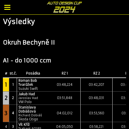
Výsledky
Okruh Bechyně II
A1 - do 1000 ccm
#
st.č.
Posádka
RZ 1
RZ 2
RZ
Roman Bob
1
1
Tvarůžek
03:48,224
03:42,207
03:4
Suzuki Swift
Jakub Had
2
2
03:51,848
03:48,031
03:5
Jaroslav Had
VW Polo
Stanislava
Dobiášová
3
4
04:02,012
03:53,560
03:5
Richard Dobiáš
Škoda Citigo
Vít Kříž
4
3
04:05,050
03:58,221
03:5
Trabant 601RS