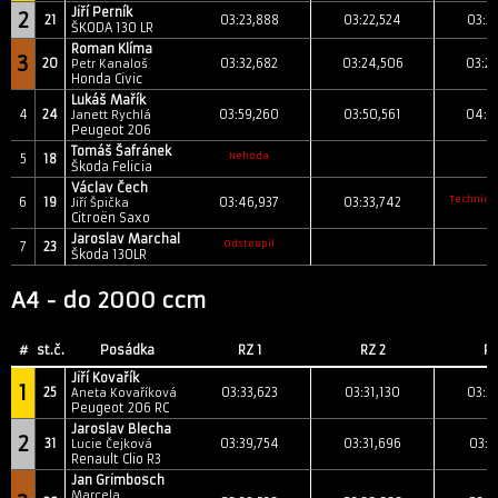
Jiří Perník
2
21
03:23,888
03:22,524
03:2
ŠKODA 130 LR
Roman Klíma
3
20
03:32,682
03:24,506
03:2
Petr Kanaloš
Honda Civic
Lukáš Mařík
4
24
03:59,260
03:50,561
04:0
Janett Rychlá
Peugeot 206
Tomáš Šafránek
Nehoda
5
18
Škoda Felicia
Václav Čech
Technick
6
19
03:46,937
03:33,742
Jiří Špička
Citroën Saxo
Jaroslav Marchal
Odstoupil
7
23
Škoda 130LR
A4 - do 2000 ccm
#
st.č.
Posádka
RZ 1
RZ 2
RZ
Jiří Kovařík
1
25
03:33,623
03:31,130
03:3
Aneta Kovaříková
Peugeot 206 RC
Jaroslav Blecha
2
31
03:39,754
03:31,696
03:3
Lucie Čejková
Renault Clio R3
Jan Grimbosch
Marcela