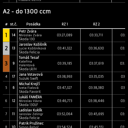
A2 - do 1300 ccm
#
st.č.
Posádka
RZ 1
RZ 2
R
Petr Zvára
1
14
03:27,089
03:33,711
03:2
Miroslav Zvára
Škoda 130
Jaroslav Kožišník
2
13
03:41,322
03:36,630
03:3
Lucie Kožišníková
Škoda Felicia
Tomáš Tesař
Kateřina
3
9
03:39,185
03:37,619
03:3
Valentová
Škoda LR/H
Jana Votavová
4
17
03:38,993
03:35,035
03:3
Suzuki Swift
Michal Krejčí
5
6
03:47,327
03:38,380
03:3
Iveta Fialová
Skoda Favorit
Lukáš FAMĚRA
6
12
03:46,773
03:38,446
03:3
Miroslav Vávra
Škoda 130LF
Ladislav Kuklík
7
11
03:52,064
03:45,695
03:4
Jaroslav Zelingr
Škoda Felicie
Patrik Pružinec
8
10
03:54,524
03:45,551
03:4
Šimon Řehoř