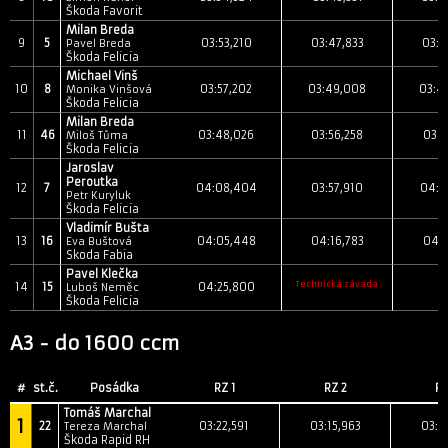
Škoda Favorit
Milan Breda
9
5
03:53,210
03:47,833
03:4
Pavel Breda
Škoda Felicia
Michael Vinš
10
8
03:57,202
03:49,008
03:4
Monika Vinšová
Škoda Felicia
Milan Breda
11
46
03:48,026
03:56,258
03:5
Miloš Tůma
Škoda Felicia
Jaroslav
Peroutka
12
7
04:08,404
03:57,910
04:0
Petr Kuryluk
Škoda Felicia
Vladimír Bušta
13
16
04:05,448
04:16,783
04:0
Eva Buštová
Skoda Fabia
Pavel Klečka
Technická závada
14
15
04:25,800
Luboš Neměc
Škoda Felicia
A3 - do 1600 ccm
#
st.č.
Posádka
RZ 1
RZ 2
RZ
Tomáš Marchal
1
22
03:22,591
03:15,963
03:1
Tereza Marchal
Škoda Rapid RH