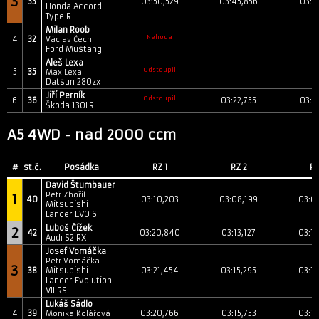
3
33
03:50,529
03:45,856
03:4
Honda Accord
Type R
Milan Roob
Nehoda
4
32
Václav Čech
Ford Mustang
Aleš Lexa
Odstoupil
5
35
Max Lexa
Datsun 280zx
Jiří Perník
Odstoupil
6
36
03:22,755
03:2
Škoda 130LR
A5 4WD - nad 2000 ccm
#
st.č.
Posádka
RZ 1
RZ 2
RZ
David Štumbauer
Petr Zbořil
1
40
03:10,203
03:08,199
03:0
Mitsubishi
Lancer EVO 6
Luboš Čížek
2
42
03:20,840
03:13,127
03:1
Audi S2 RX
Josef Vomáčka
Petr Vomáčka
3
38
Mitsubishi
03:21,454
03:15,295
03:1
Lancer Evolution
VII RS
Lukáš Sádlo
4
39
03:20,766
03:15,753
03:1
Monika Kolářová