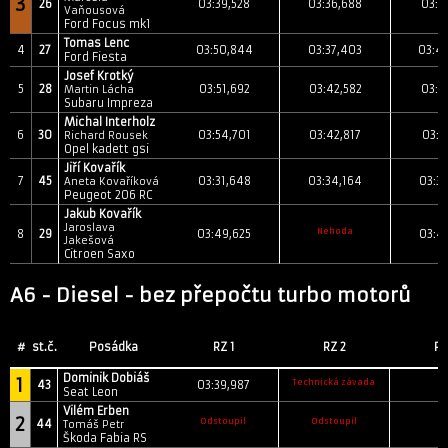
3
26
03:39,528
03:36,688
03:3
Vaňousová
Ford Focus mk1
Tomas Lenc
4
27
03:50,844
03:37,403
03:4
Ford Fiesta
Josef Krotký
5
28
03:51,692
03:42,582
03:4
Martin Lácha
Subaru Impreza
Michal Interholz
6
30
03:54,701
03:42,817
03:5
Richard Rousek
Opel kadett gsi
Jiří Kovařík
7
45
03:31,648
03:34,164
03:3
Aneta Kovaříková
Peugeot 206 RC
Jakub Kovařík
Jaroslava
Nehoda
8
29
03:49,625
03:4
Jakešová
Citroen Saxo
A6 - Diesel - bez přepočtu turbo motorů
#
st.č.
Posádka
RZ 1
RZ 2
RZ
Dominik Dobiáš
1
Technická závada
43
03:39,987
Seat Leon
Vilém Erben
2
Odstoupil
Odstoupil
44
Tomáš Petr
Škoda Fabia RS