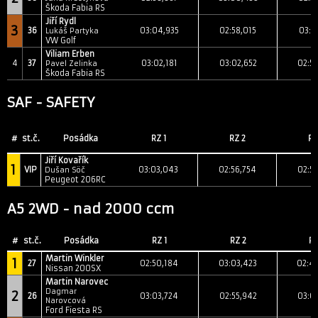
Škoda Fabia RS
Jiří Rydl
3
36
03:04,935
02:58,015
03:0
Lukáš Partyka
VW Golf
Viliam Erben
4
37
03:02,181
03:02,652
02:5
Pavel Zelinka
Škoda Fabia RS
SAF - SAFETY
#
st.č.
Posádka
RZ 1
RZ 2
RZ
Jiří Kovařík
1
VIP
03:03,043
02:56,754
02:58
Dušan Söč
Peugeot 206RC
A5 2WD - nad 2000 ccm
#
st.č.
Posádka
RZ 1
RZ 2
RZ
Martin Winkler
1
27
02:50,184
03:03,423
02:4
Nissan 200SX
Martin Narovec
Dagmar
2
26
03:03,724
02:55,942
03:0
Narovcová
Ford Fiesta RS