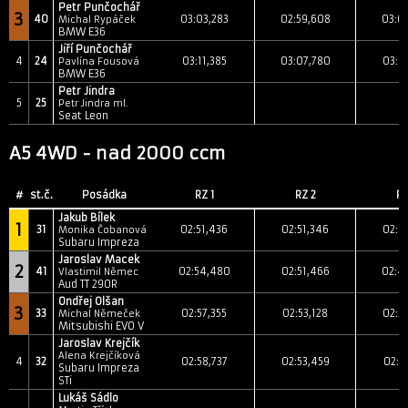
Petr Punčochář
3
40
03:03,283
02:59,608
03:0
Michal Rypáček
BMW E36
Jiří Punčochář
4
24
03:11,385
03:07,780
03:0
Pavlína Fousová
BMW E36
Petr Jindra
5
25
Petr Jindra ml.
Seat Leon
A5 4WD - nad 2000 ccm
#
st.č.
Posádka
RZ 1
RZ 2
RZ
Jakub Bílek
1
31
02:51,436
02:51,346
02:4
Monika Čobanová
Subaru Impreza
Jaroslav Macek
2
41
02:54,480
02:51,466
02:4
Vlastimil Němec
Aud TT 290R
Ondřej Olšan
3
33
02:57,355
02:53,128
02:5
Michal Němeček
Mitsubishi EVO V
Jaroslav Krejčík
Alena Krejčíková
4
32
02:58,737
02:53,459
02:5
Subaru Impreza
STi
Lukáš Sádlo