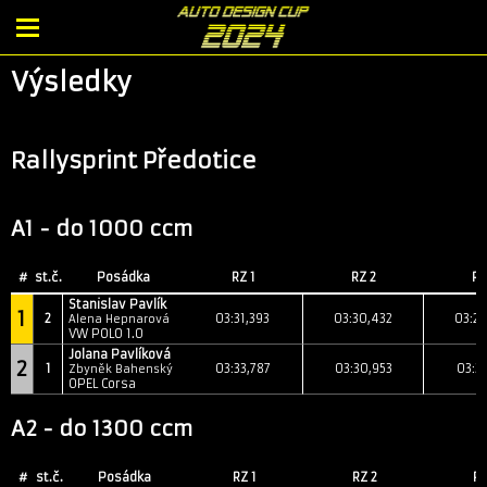
Výsledky
Rallysprint Předotice
A1 - do 1000 ccm
#
st.č.
Posádka
RZ 1
RZ 2
RZ
Stanislav Pavlík
1
2
03:31,393
03:30,432
03:2
Alena Hepnarová
VW POLO 1.0
Jolana Pavlíková
2
1
03:33,787
03:30,953
03:31
Zbyněk Bahenský
OPEL Corsa
A2 - do 1300 ccm
#
st.č.
Posádka
RZ 1
RZ 2
RZ