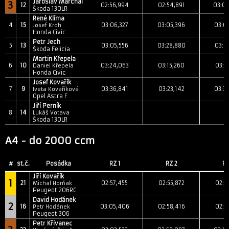
Jaroslav Marchal
3
12
02:56,994
02:54,891
03:0
Škoda 130LR
René Klíma
4
15
03:06,327
03:05,396
03:0
Josef Kroh
Honda Civic
Petr Jech
5
13
03:05,556
03:28,880
03:0
Škoda Felicia
Martin Křepela
6
10
03:24,063
03:15,260
03:1
Daniel Křepela
Honda Civic
Josef Kovařík
7
9
03:36,841
03:23,142
03:3
Iveta Kovaříková
Opel Astra F
Jiří Perník
8
14
Lukáš Votava
Škoda 130LR
A4 - do 2000 ccm
#
st.č.
Posádka
RZ 1
RZ 2
RZ
Jiří Kovařík
1
21
02:57,455
02:55,872
02:5
Michal Horňak
Peugeot 206RC
David Hoďánek
2
16
03:05,406
02:58,416
02:5
Petr Hoďánek
Peugeot 306
Petr Křivanec