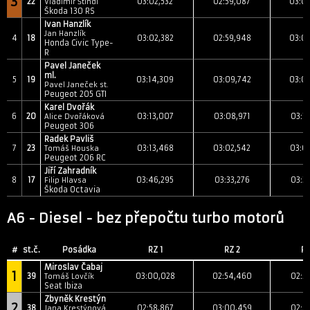
3
22
03:02,532
02:59,087
03:0
Vladimír Štindl
Škoda 130 RS
Ivan Hanzlík
Jan Hanzlík
4
18
03:02,382
02:59,948
03:0
Honda Civic Type-
R
Pavel Janeček
ml.
5
19
03:14,309
03:09,742
03:0
Pavel Janeček st.
Peugeot 205 GTI
Karel Dvořák
6
20
03:13,007
03:08,971
03:1
Alice Dvořáková
Peugeot 306
Radek Pavliš
7
23
03:13,468
03:02,542
03:0
Tomáš Houska
Peugeot 206 RC
Jiří Zahradník
8
17
03:46,295
03:33,276
03:3
Filip Hlavsa
Škoda Octavia
A6 - Diesel - bez přepočtu turbo motorů
#
st.č.
Posádka
RZ 1
RZ 2
RZ
Miroslav Čabaj
1
39
03:00,028
02:54,460
02:5
Tomáš Lovčík
Seat Ibiza
Zbyněk Krestýn
2
38
02:58,867
03:00,459
02:5
Jana Krestýnová