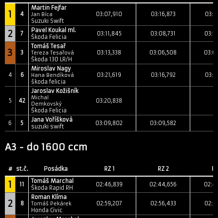
Martin Fejfar
1
4
03:07,910
03:16,873
03:1
Jan Bíca
Suzuki Swift
Pavel Koukal ml.
2
7
03:11,845
03:08,731
03:1
Škoda Felicia
Tomáš Tesař
3
3
03:13,338
03:06,508
03:0
Tereza Tesařová
Škoda 130 LR/H
Miroslav Nagy
4
6
03:21,619
03:16,792
03:1
Hana Bendíková
škoda felicia
Jaroslav Kožišník
Michal
5
42
03:20,838
Demkovský
Škoda Felicia
Jana Voříšková
6
5
03:09,802
03:09,582
suzuki swift
A3 - do 1600 ccm
#
st.č.
Posádka
RZ 1
RZ 2
RZ
Tomáš Marchal
1
11
02:46,839
02:44,656
02:4
Škoda Rapid RH
Roman Klíma
2
8
02:59,207
02:56,433
02:5
Tomáš Pekárek
Honda Civic