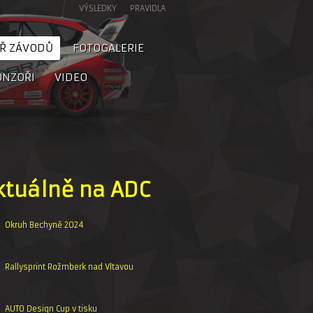
VÝSLEDKY
PRAVIDLA
Ř ZÁVODŮ
FOTOGALERIE
ONZOŘI
VIDEO
ktuálně na ADC
Okruh Bechyně 2024
Rallysprint Rožmberk nad Vltavou
AUTO Design Cup v tisku