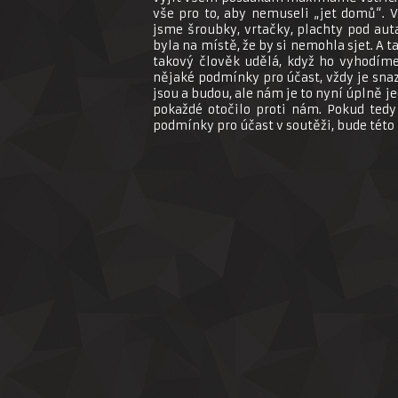
vše pro to, aby nemuseli „jet domů“. V
jsme šroubky, vrtačky, plachty pod auta
byla na místě, že by si nemohla sjet. A t
takový člověk udělá, když ho vyhodíme 
nějaké podmínky pro účast, vždy je snazš
jsou a budou, ale nám je to nyní úplně j
pokaždé otočilo proti nám. Pokud ted
podmínky pro účast v soutěži, bude této