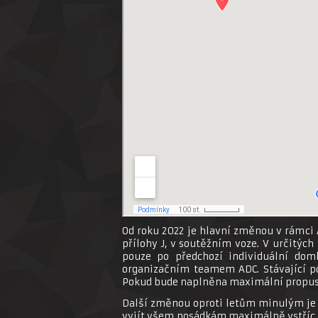
Od roku 2022 je hlavní změnou v rámci
přílohy J, v soutěžním voze. V určitýc
pouze po předchozí individuální dom
organizačním teamem ADC. Stávající p
Pokud bude naplněna maximální propus
Další změnou oproti letům minulým je p
vyjít všem posádkám maximálně vstříc. 