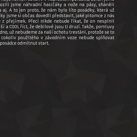
ozili jsme náhradní hasičáky a nože na pásy, sháněli
 aj. A to jen proto, že nám bylo líto posádky, která už
aky jsme si občas dovedli představit, jaké pitomce z nás
z přejímek. Přeci nikde nebude říkat, že on nesplnil
í a COOL říct, že debilové jsou ti druzí. Takže, pomluvy
edno, už nebudeme za naší ochotu trestáni, protože se to
y cokoliv použitého v závodním voze nebude splňovat
 posádce odmítnut start.