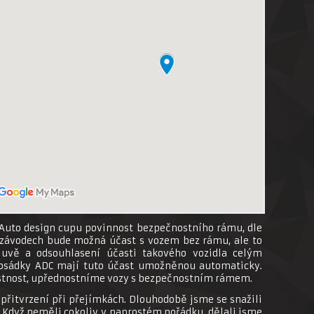
 Auto design cupu povinnost bezpečnostního rámu, dle
h závodech bude možná účast s vozem bez rámu, ale to
luvě a odsouhlasení účasti takového vozidla celým
osádky ADC mají tuto účast umožněnou automaticky.
tnost, upřednostníme vozy s bezpečnostním rámem.
řitvrzení při přejímkách. Dlouhodobě jsme se snažili
Když neměli cokoliv v naprostém pořádku, dělali jsme