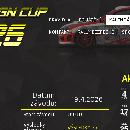
PRAVIDLA
POJIŠTĚNÍ
KALENDÁ
KONTAKT
RALLY BEZPEČNĚ
SP
A
DUB
4
Datum
19.4.2026
2024
závodu:
SRP
17
Start závodu:
09:00
2021
Výsledky
LED
25
VÝSLEDKY >>