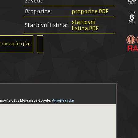
závodu
2021
Propozice:
propozice.PDF
LED
6
startovní
2021
Startovní listina:
listina.PDF
amovacích jízd