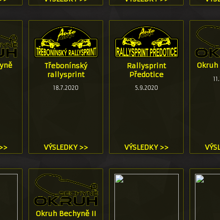
yně
Okruh 
Třebonínský
Rallysprint
rallysprint
Předotice
11
18.7.2020
5.9.2020
>>
VÝSLEDKY >>
VÝSLEDKY >>
VÝS
Okruh Bechyně II