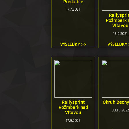
Předotice
17.7.2021
Rallyspri
Rožmberk 
Vltavou
18.9.2021
VÝSLEDKY >>
VÝSLEDKY 
Rallysprint
Okruh Bechy
Rožmberk nad
30.10.2022
Vltavou
17.9.2022