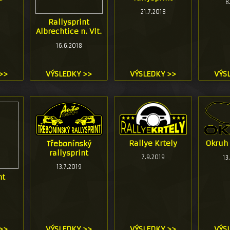
8
21.7.2018
Rallysprint
Albrechtice n. Vlt.
16.6.2018
>>
VÝSLEDKY >>
VÝSLEDKY >>
VÝS
Rallye Krtely
Okruh 
Třebonínský
rallysprint
7.9.2019
13
13.7.2019
nt
>>
VÝSLEDKY >>
VÝSLEDKY >>
VÝS