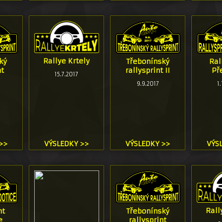
Rallye Krtely
ký
Třebonínský
Ral
nt
rallysprint II
Př
15.7.2017
9.9.2017
1
>>
VÝSLEDKY >>
VÝSLEDKY >>
VÝS
Rall
nt
Třebonínský
e
rallysprint