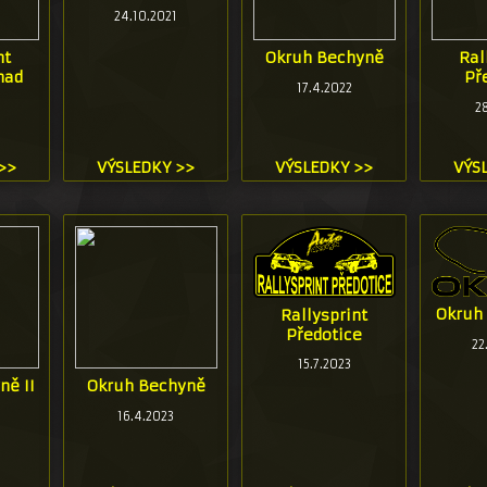
24.10.2021
nt
Okruh Bechyně
Ral
nad
Př
17.4.2022
28
>>
VÝSLEDKY >>
VÝSLEDKY >>
VÝS
Okruh 
Rallysprint
Předotice
22
15.7.2023
ně II
Okruh Bechyně
16.4.2023