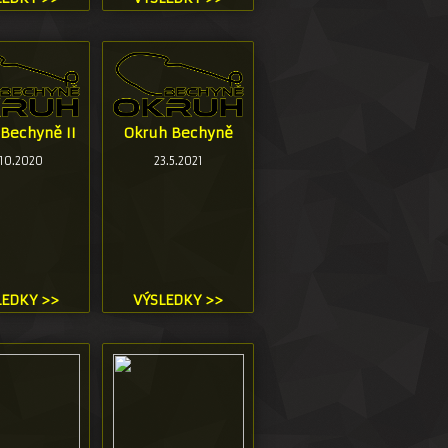
Bechyně II
Okruh Bechyně
.10.2020
23.5.2021
LEDKY >>
VÝSLEDKY >>