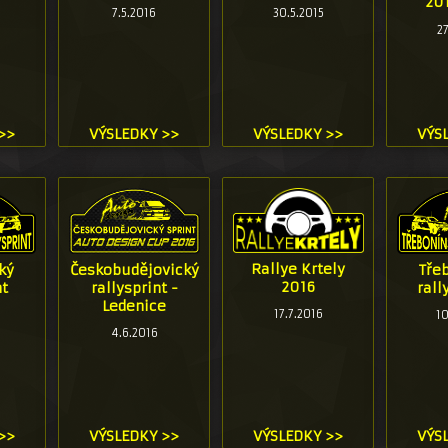
201
7.5.2016
30.5.2015
2
>>
VÝSLEDKY >>
VÝSLEDKY >>
VÝS
Rallye Krtely
Českobudějovický
Tře
ký
2016
rallysprint -
rall
nt
Ledenice
17.7.2016
10
4.6.2016
>>
VÝSLEDKY >>
VÝSLEDKY >>
VÝS