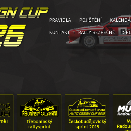
PRAVIDLA
POJIŠTĚNÍ
KALENDÁ
KONTAKT
RALLY BEZPEČNĚ
SP
M
ně I
Třebonínský
Českobudějovický
Radouň
rallysprint
sprint 2015