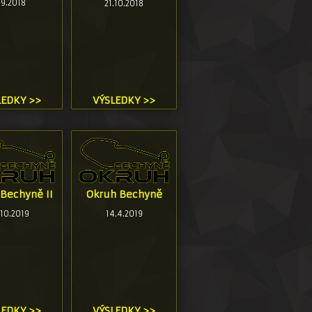
.9.2018
21.10.2018
LEDKY >>
VÝSLEDKY >>
Bechyně II
Okruh Bechyně
.10.2019
14.4.2019
LEDKY >>
VÝSLEDKY >>