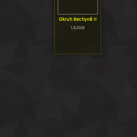
Okruh Bechyně II
1.9.2026