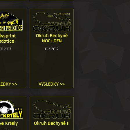
Okruh Bechyně
lysprint
NOC+DEN
edotice
11.6.2017
.10.2017
LEDKY >>
VÝSLEDKY >>
ye Krtely
Okruh Bechyně II