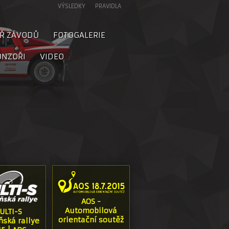
VÝSLEDKY
PRAVIDLA
Ř ZÁVODŮ
FOTOGALERIE
ONZOŘI
VIDEO
AOS -
Automobilová
ULTI-S
orientační soutěž
ská rallye