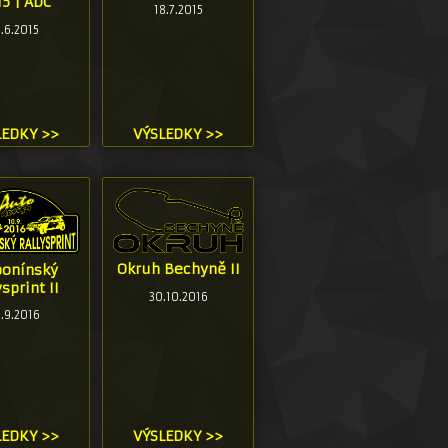
5 | ADC
18.7.2015
7.6.2015
LEDKY >>
VÝSLEDKY >>
Okruh Bechyně II
bonínský
ysprint II
30.10.2016
.9.2016
LEDKY >>
VÝSLEDKY >>